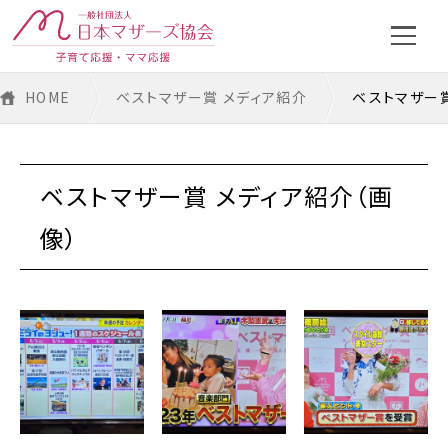
日本マザーズ協会とは
HOME
ベストマザー賞 メディア紹介
ベストマザー賞
日本マザーズ協会について
推奨制度・イベント
ベストマザー賞 メディア紹介（画
事務局より
推奨認定エントリー制度
賞について
像）
mama’s Voice 100
ベストマザー賞
投票
マザーズフェスタ
マザーズセレクション大賞
法人専用お問い合わせ
投票フォトギャラリー