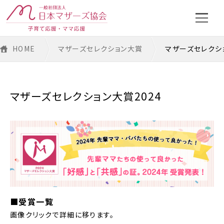
日本マザーズ協会とは
HOME
マザーズセレクション大賞
マザーズセレクショ
日本マザーズ協会について
推奨制度・イベント
マザーズセレクション大賞2024
事務局より
推奨認定エントリー制度
賞について
mama’s Voice 100
ベストマザー賞
投票
マザーズフェスタ
マザーズセレクション大賞
法人専用お問い合わせ
投票フォトギャラリー
■
受賞一覧
画像クリックで詳細に移ります。