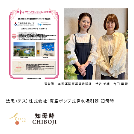
運営第一本部運営室運営統括課 渋谷 美緒 吉田 早紀
汰思（テス）株式会社：真空ポンプ式鼻水吸引器 知母時