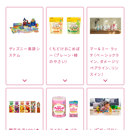
ディズニー英語シ
くちどけおこめぼ
マー＆ミー ラッ
ステム
ー（プレーン・緑
テ（ベーシックラ
のやさい）
イン、ダメージリ
ペアライン、リン
スイン）
®
野菜生活100（オ
アイクレオ バラ
レゴ
デュプロシ