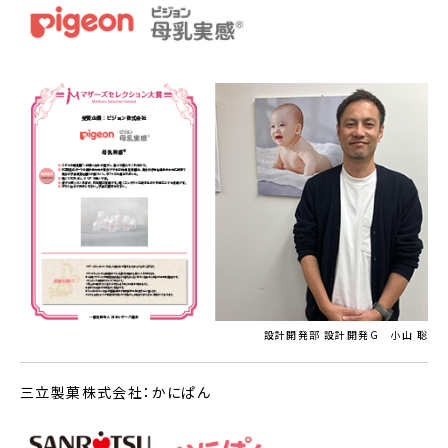
設計開発部 設計開発G 小山 聡
三立製菓株式会社：かにぱん