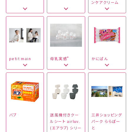
ンケアクリーム
®
petit main
母乳実感
かにぱん
バブ
送風機付きクー
三井ショッピング
ルシート airluv.
パーク ららぽー
(エアラブ) シリー
と