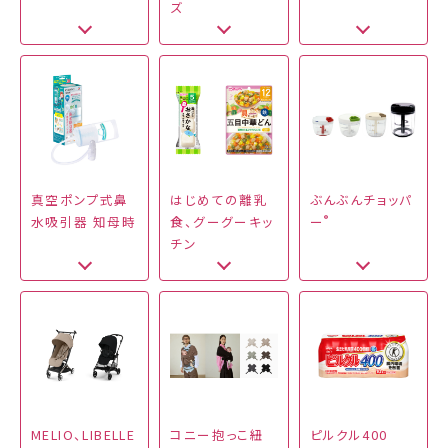
ズ
真空ポンプ式鼻
はじめての離乳
ぶんぶんチョッパ
®
水吸引器 知母時
食、グーグーキッ
ー
チン
MELIO、LIBELLE
コニー抱っこ紐
ピルクル400