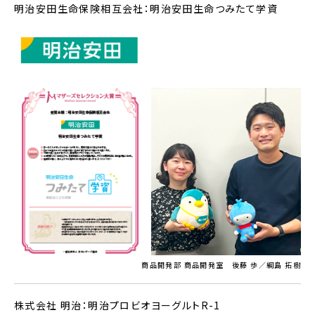
明治安田生命保険相互会社：明治安田生命つみたて学資
商品開発部 商品開発室 後藤 歩／綱島 拓樹
株式会社 明治：明治プロビオヨーグルトR-1